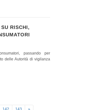
 SU RISCHI,
ONSUMATORI
consumatori, passando per
o delle Autorità di vigilanza
142
143
»