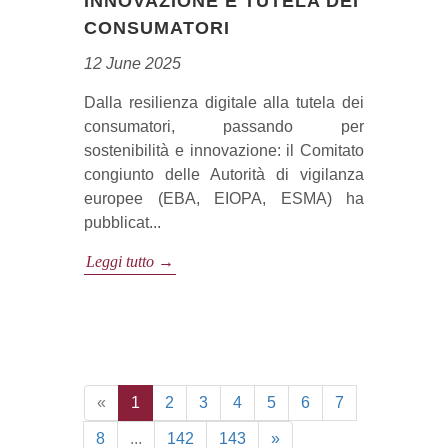
INNOVAZIONE E TUTELA DEI
CONSUMATORI
12 June 2025
Dalla resilienza digitale alla tutela dei
consumatori, passando per
sostenibilità e innovazione: il Comitato
congiunto delle Autorità di vigilanza
europee (EBA, EIOPA, ESMA) ha
pubblicat...
Leggi tutto →
«
1
2
3
4
5
6
7
8
...
142
143
»