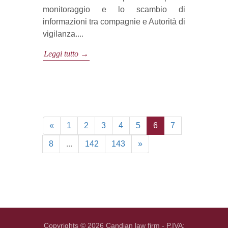
monitoraggio e lo scambio di
informazioni tra compagnie e Autorità di
vigilanza....
Leggi tutto →
«
1
2
3
4
5
6
7
8
...
142
143
»
Copyrights © 2026 Candian law firm - P.IVA: