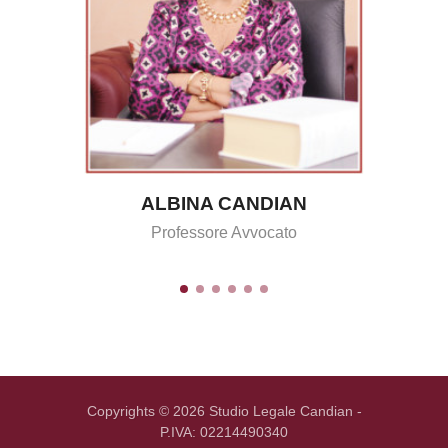
ALBINA CANDIAN
G
Professore Avvocato
Copyrights © 2026 Studio Legale Candian -
P.IVA: 02214490340