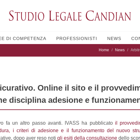
EE DI COMPETENZA
PROFESSIONISTI
NEWS
CO
Home
News
Arbit
icurativo. Online il sito e il provved
ne disciplina adesione e funzioname
tivo fa un altro passo avanti. IVASS ha pubblicato
il provved
edura, i criteri di adesione e il funzionamento del nuovo s
ative, dopo aver reso noti
gli esiti della consultazione
dello sco