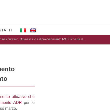
NTATTI
ro Assicurativo. Online il sito e il provvedimento IVASS che ne d...
imento
nto
imento attuativo che
trumento ADR
per le
rso marzo.