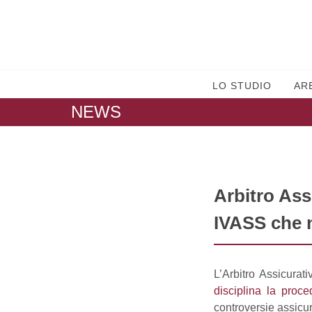
LO STUDIO
AR
NEWS
Arbitro Ass
IVASS che 
L’Arbitro Assicura
disciplina la proc
controversie assicur